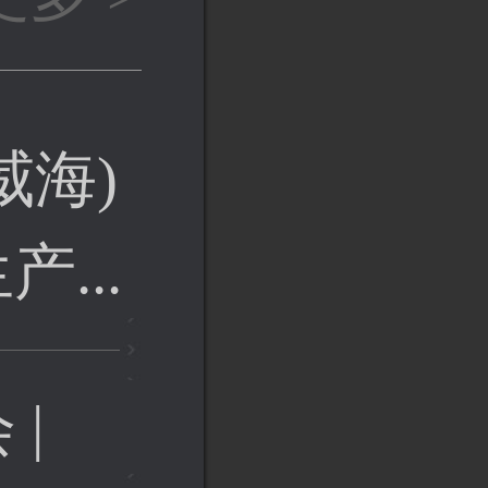
威海)
...
 |