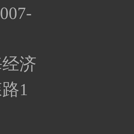
07-
海经济
路1