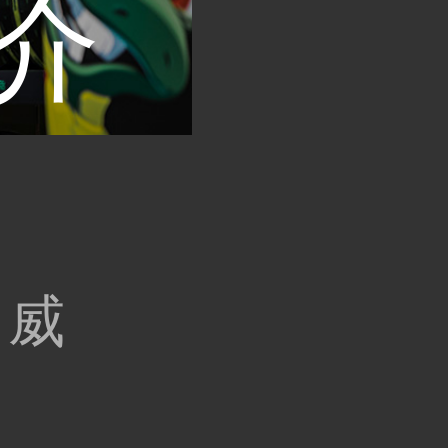
介
企
（威