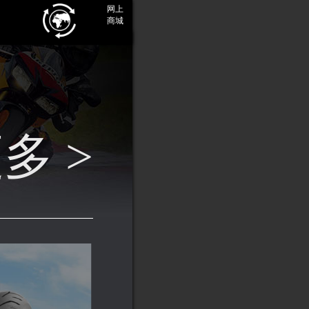
网上
商城
多 >