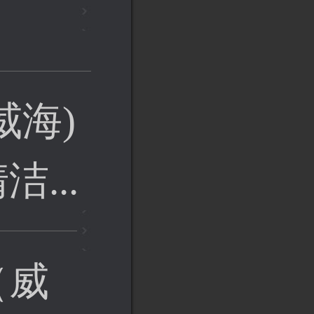
威海)
...
（威